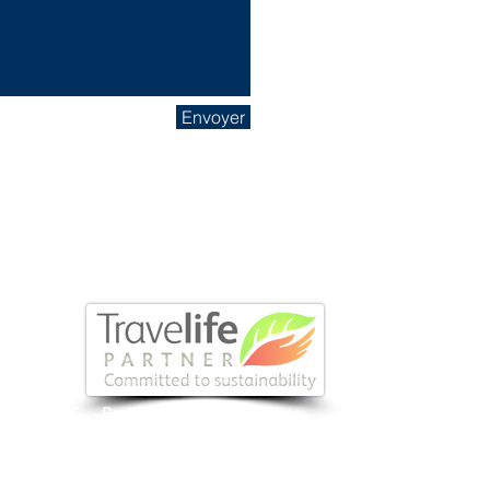
Envoyer
ar Mincetur
Un suivi
francophon
Partenaire Travelife,
pour un
mmerce
avant et pendant vo
voyage plus responsable et
risme) ​
durable