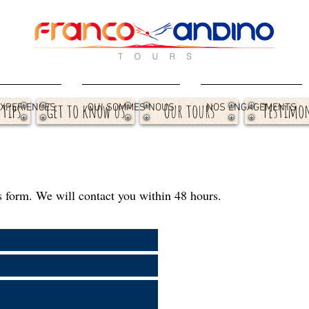
 tips
Get to know us
Our tours
Testimon
XPERIENCES
QUI SOMMES NOUS
NOS ENGAGEMENTS
this form. We will contact you within 48 hours.