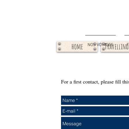
home
Travelling
NOS VOYAGES
E
For a first contact, please fill 