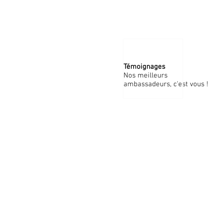
Témoignages
Nos meilleurs
ambassadeurs, c'est vous !
(+33) 06 81 29 57 59
nathalie@francoandinotours.co
Pasaje Tacna 170
Barranco, Lima, Peru