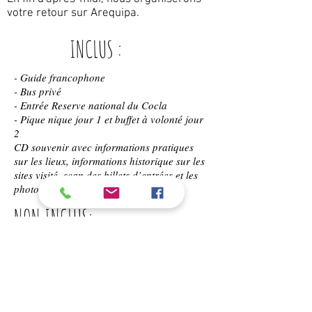
votre retour sur Arequipa.
INCLUS :
- Guide francophone
- Bus privé
- Entrée Reserve national du Cocla
- Pique nique jour 1 et buffet à volonté jour
2
CD souvenir avec informations pratiques
sur les lieux, informations historique sur les
sites visité, scan des billets d’entrées et les
photos de votre journée.
NON INCLUS:
Diners des jours n°1 et n°2
Ballade à vélo