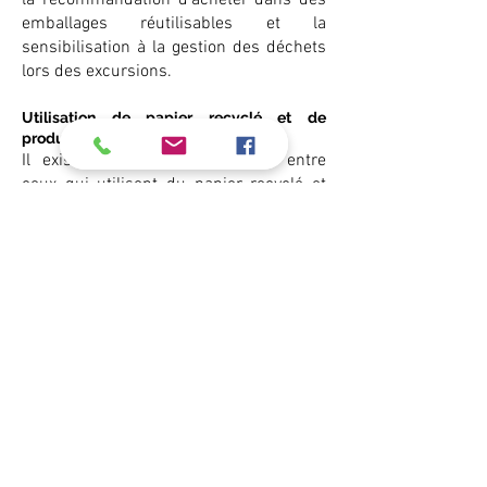
la recommandation d'acheter dans des
emballages réutilisables et la
sensibilisation à la gestion des déchets
lors des excursions.
Utilisation de papier recyclé et de
produits réutilisables :
Il existe une division équitable entre
ceux qui utilisent du papier recyclé et
des produits réutilisables et ceux qui ne
le font pas encore, ce qui montre une
opportunité d'amélioration dans
l'adoption de ces pratiques durables.
Réduction des produits jetables et des
plastiques :
La plupart des guides ont pris des
mesures pour réduire l'utilisation de
produits jetables et de plastiques à
usage unique lors de leurs visites,
démontrant ainsi leur engagement à